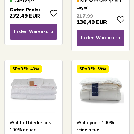
Auf Lager
Nur noch wenige auf
Ganzjahresdecke -
Wool Decke - leichte
Lager
Guter Preis:
140x200 cm - Nature
Ganzjahresdecke
272,49
EUR
217,99
By Borg
136,49
EUR
In den Warenkorb
In den Warenkorb
SPAREN
40%
SPAREN
59%
Wollbettdecke aus
Wolldyne - 100%
100% neuer
reine neue