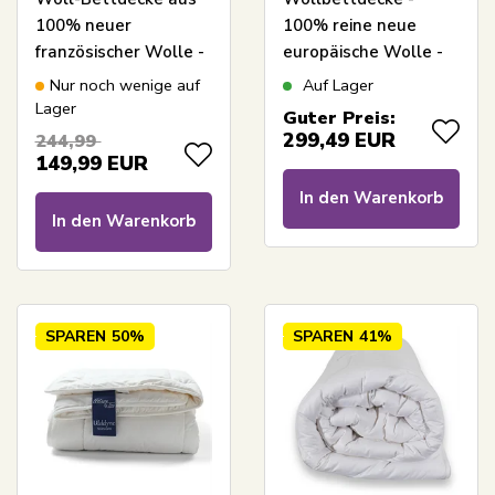
100% neuer
100% reine neue
französischer Wolle -
europäische Wolle -
140x220 cm - LIXRA
leichte
Nur noch wenige auf
Auf Lager
Wool Bettdecke -
Ganzjahresdecke -
Lager
Guter Preis:
Leichte
140x220 cm - Nature
299,49
EUR
244,99
Ganzjahresdecke
By Borg
149,99
EUR
In den Warenkorb
In den Warenkorb
SPAREN
50%
SPAREN
41%