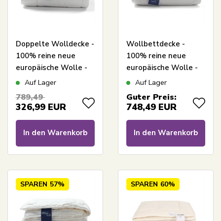
Doppelte Wolldecke -
Wollbettdecke -
100% reine neue
100% reine neue
europäische Wolle -
europäische Wolle -
Warme
Leichte
Auf Lager
Auf Lager
Ganzjahresdecke -
Ganzjahresdecke -
789,49
Guter Preis:
200x220 cm - Nature
200x220 cm - Nature
326,99
EUR
748,49
EUR
By Borg
By Borg
In den Warenkorb
In den Warenkorb
SPAREN
57%
SPAREN
60%