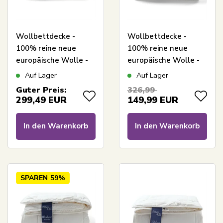
Wollbettdecke -
Wollbettdecke -
100% reine neue
100% reine neue
europäische Wolle -
europäische Wolle -
Leichte
warme
Auf Lager
Auf Lager
Ganzjahresdecke -
Ganzjahresdecke -
Guter Preis:
326,99
150x210 cm - Nature
150x210 cm - Nature
299,49
EUR
149,99
EUR
By Borg
By Borg
In den Warenkorb
In den Warenkorb
SPAREN
59%