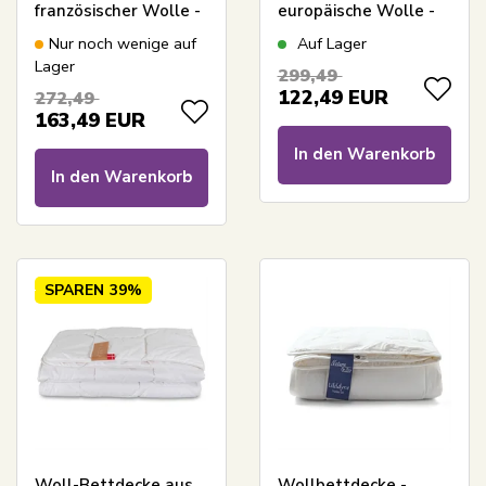
französischer Wolle -
europäische Wolle -
140x200 cm - LIXRA
Warme Ganzjahres-
Nur noch wenige auf
Auf Lager
Wool
Dyne - 140x200 cm -
Lager
299,49
Ganzjahresdecke
Nature By Borg
122,49
EUR
272,49
163,49
EUR
In den Warenkorb
In den Warenkorb
SPAREN
39%
Woll-Bettdecke aus
Wollbettdecke -