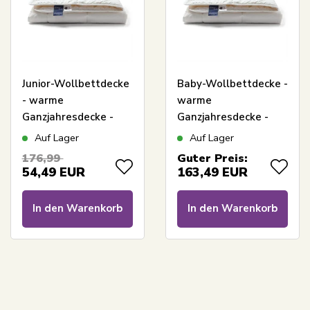
Junior-Wollbettdecke
Baby-Wollbettdecke -
- warme
warme
Ganzjahresdecke -
Ganzjahresdecke -
100% reine neue
100% reine neue
Auf Lager
Auf Lager
europäische
europäische Wolle -
176,99
Guter Preis:
Schurwolle - 100x140
70x100 cm - Nature
54,49
EUR
163,49
EUR
cm - Nature By Borg
By Borg
In den Warenkorb
In den Warenkorb