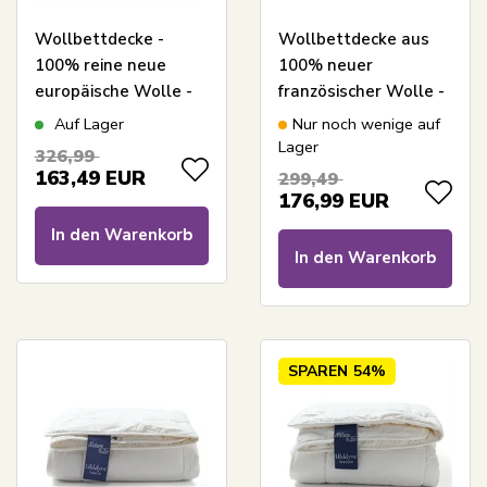
Wollbettdecke -
Wollbettdecke aus
100% reine neue
100% neuer
europäische Wolle -
französischer Wolle -
warme
140x220 cm - LIXRA
Auf Lager
Nur noch wenige auf
Ganzjahresdecke -
Wool
Lager
326,99
140x220 cm - Nature
Ganzjahresdecke
163,49
EUR
299,49
By Borg
176,99
EUR
In den Warenkorb
In den Warenkorb
SPAREN
54%