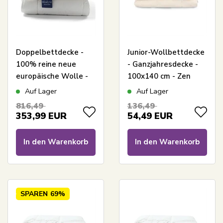
Doppelbettdecke -
Junior-Wollbettdecke
100% reine neue
- Ganzjahresdecke -
europäische Wolle -
100x140 cm - Zen
Warme Ganzjahres-
Sleep Juniordecke
Auf Lager
Auf Lager
Bettdecke - 240x220
816,49
136,49
cm - Nature By Borg
353,99
EUR
54,49
EUR
In den Warenkorb
In den Warenkorb
SPAREN
69%