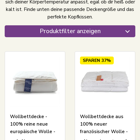
sich deiner Körpertemperatur anpasst, egal ob dir heiß oder
kalt ist. Finde unten deine passende Deckengröße und das
perfekte Kopfkissen.
Produktfilter anzeigen
SPAREN
37%
Wollbettdecke -
Wollbettdecke aus
100% reine neue
100% neuer
europäische Wolle -
französischer Wolle -
leichte
140x200 cm - LIXRA