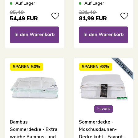
Decke - 140x220 cm -
-
Auf Lager
Auf Lager
Zen Sleep
temperaturregulierende
95,49
231,49
Sommerdecke -
54,49
EUR
81,99
EUR
140x220 cm - Borg
Living
In den Warenkorb
In den Warenkorb
SPAREN
50%
SPAREN
63%
Favorit
Bambus
Sommerdecke -
Sommerdecke - Extra
Moschusdaunen-
weiche Bambus- und
Decke kühl - Favorit -