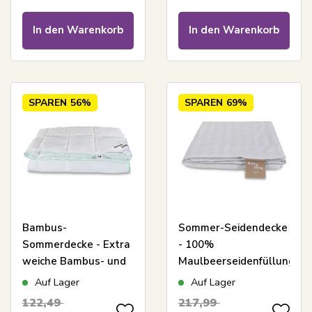
von Borg Living
Zen Sleep
In den Warenkorb
In den Warenkorb
SPAREN
56%
SPAREN
69%
Bambus-
Sommer-Seidendecke
Sommerdecke - Extra
- 100%
weiche Bambus- und
Maulbeerseidenfüllung
Daunenfaser -
-
Auf Lager
Auf Lager
140x200 cm - Borg
temperaturregulierende
122,49
217,99
Living
Sommerdecke -