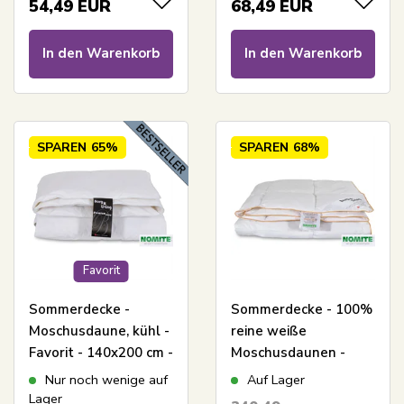
54,49
EUR
68,49
EUR
140x200 cm - Borg
Living
In den Warenkorb
In den Warenkorb
SPAREN
65%
SPAREN
68%
Favorit
Sommerdecke -
Sommerdecke - 100%
Moschusdaune, kühl -
reine weiße
Favorit - 140x200 cm -
Moschusdaunen -
Bestes Daunen-
140x220 cm - leichte
Nur noch wenige auf
Auf Lager
Angebot mit
und luftige
Lager