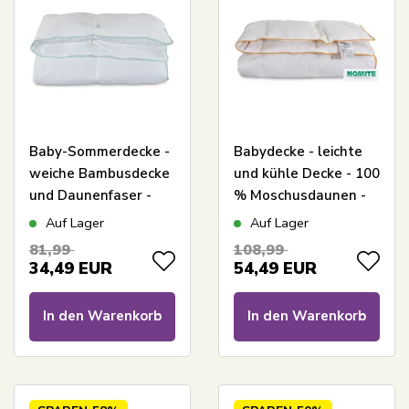
Baby-Sommerdecke -
Babydecke - leichte
weiche Bambusdecke
und kühle Decke - 100
und Daunenfaser -
% Moschusdaunen -
70x100 cm - Borg
70x100 cm - Borg
Auf Lager
Auf Lager
Living
Living
81,99
108,99
34,49
EUR
54,49
EUR
In den Warenkorb
In den Warenkorb