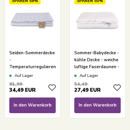
SPAREN
58%
SPAREN
50%
Seiden-Sommerdecke
Sommer-Babydecke -
-
kühle Decke - weiche
Temperaturregulierend
luftige Faserdaunen -
- 100%
allergikerfreundlich -
Auf Lager
Auf Lager
Maulbeerseide -
70x100 cm - Zen
81,99
54,49
70x100 cm - Borg
Sleep
34,49
EUR
27,49
EUR
Living
In den Warenkorb
In den Warenkorb