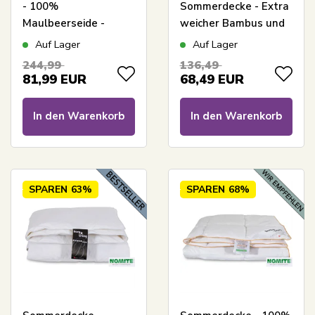
- 100%
Sommerdecke - Extra
Maulbeerseide -
weicher Bambus und
temperaturregulierende
dunenähnliche Fasern
Auf Lager
Auf Lager
Sommerdecke -
- 150x210 cm - Borg
244,99
136,49
150x210 cm - Borg
Living
81,99
EUR
68,49
EUR
Living
In den Warenkorb
In den Warenkorb
SPAREN
63%
SPAREN
68%