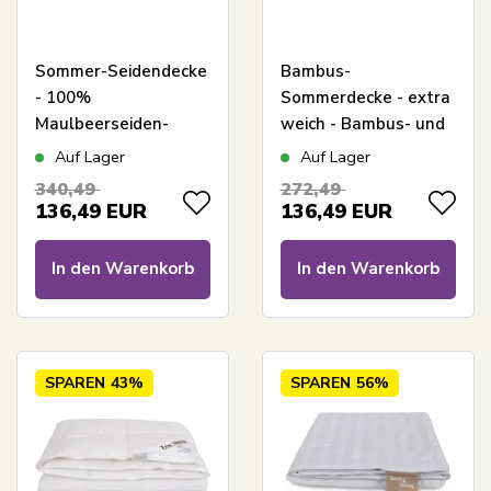
Sommer-Seidendecke
Bambus-
- 100%
Sommerdecke - extra
Maulbeerseiden-
weich - Bambus- und
Füllung -
Dunenfasern -
Auf Lager
Auf Lager
temperaturregulierende
240x220 cm - Borg
340,49
272,49
Sommerdecke -
Living
136,49
EUR
136,49
EUR
200x220 cm - Borg
Living
In den Warenkorb
In den Warenkorb
SPAREN
43%
SPAREN
56%