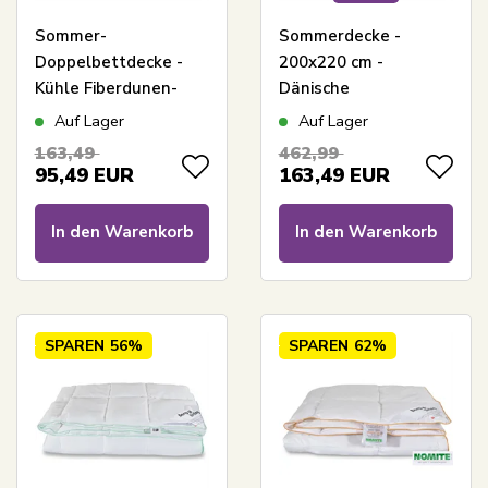
Sommer-
Sommerdecke -
Doppelbettdecke -
200x220 cm -
Kühle Fiberdunen-
Dänische
Decke -
Moschusdaunendoppeldec
Auf Lager
Auf Lager
Allergikerfreundliche
- Favorit - Bestes
163,49
462,99
Decke - 200x220 cm -
Angebot für
95,49
EUR
163,49
EUR
Zen Sleep
Moschusdaunendecken
In den Warenkorb
In den Warenkorb
SPAREN
56%
SPAREN
62%