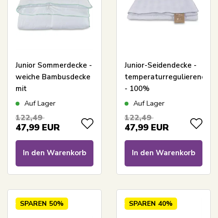
Junior Sommerdecke -
Junior-Seidendecke -
weiche Bambusdecke
temperaturregulierend
mit
- 100%
Daunenfaserfüllung -
Maulbeerseide -
Auf Lager
Auf Lager
100x140 cm - Borg
100x140 cm - Borg
122,49
122,49
Living
Living
47,99
EUR
47,99
EUR
In den Warenkorb
In den Warenkorb
SPAREN
50%
SPAREN
40%