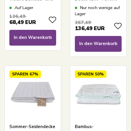
Daunenfaser -
140x220 cm - Bestes
Auf Lager
Nur noch wenige auf
140x220 cm - Borg
Daunendecken-
Lager
136,49
Living
Angebot mit
68,49
EUR
367,49
Moschusdaunen
136,49
EUR
In den Warenkorb
In den Warenkorb
SPAREN
67%
SPAREN
50%
Sommer-Seidendecke
Bambus-