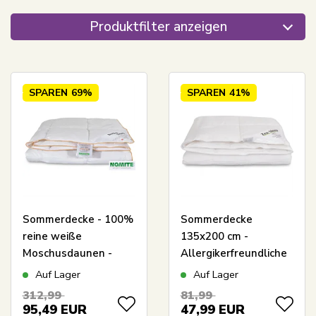
Produktfilter anzeigen
SPAREN
69%
SPAREN
41%
Sommerdecke - 100%
Sommerdecke
reine weiße
135x200 cm -
Moschusdaunen -
Allergikerfreundliche
140x200 cm - leichte
Decke mit weichen,
Auf Lager
Auf Lager
und luftige
luftigen Fiberdun -
312,99
81,99
Sommerdaunendecke
Kühle Fiberdecke -
95,49
EUR
47,99
EUR