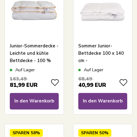
Junior-Sommerdecke -
Sommer Junior-
Leichte und kühle
Bettdecke 100 x 140
Bettdecke - 100 %
cm -
Moschusdaunen -
Allergikerfreundliche
Auf Lager
Auf Lager
100x140 cm - Borg
Decke mit weichen,
163,49
68,49
Living
luftigen Fiberdun -
81,99
EUR
40,99
EUR
leichte
Faserbettdecke - Zen
In den Warenkorb
In den Warenkorb
Sleep
SPAREN
58%
SPAREN
50%