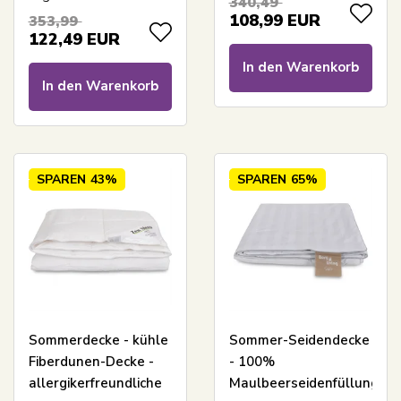
340,49
Moschusdaunen
Sommerdaunendecke
108,99
EUR
353,99
von Borg Living
122,49
EUR
In den Warenkorb
In den Warenkorb
SPAREN
43%
SPAREN
65%
Sommerdecke - kühle
Sommer-Seidendecke
Fiberdunen-Decke -
- 100%
allergikerfreundliche
Maulbeerseidenfüllung