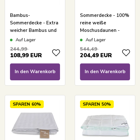
Bambus-
Sommerdecke - 100%
Sommerdecke - Extra
reine weiße
weicher Bambus und
Moschusdaunen -
Daunenfasern -
200x220 cm - Leichte
Auf Lager
Auf Lager
200x220 cm - Borg
und luftige
244,99
544,49
Living
Sommerdaunendecke
108,99
EUR
204,49
EUR
von Borg Living
In den Warenkorb
In den Warenkorb
SPAREN
60%
SPAREN
50%