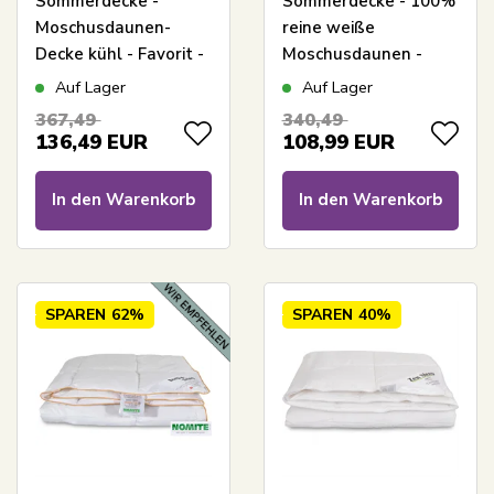
Sommerdecke -
Sommerdecke - 100%
Moschusdaunen-
reine weiße
Decke kühl - Favorit -
Moschusdaunen -
150x210 cm - Bestes
150x210 cm - Leichte
Auf Lager
Auf Lager
Daunendecken-
und luftige Sommer
367,49
340,49
Angebot für
Daunendecke von
136,49
EUR
108,99
EUR
Moschusdaunen
Borg Living
In den Warenkorb
In den Warenkorb
SPAREN
62%
SPAREN
40%