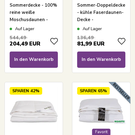
Sommerdecke - 100%
Sommer-Doppeldecke
reine weiße
- kühle Faserdaunen-
Moschusdaunen -
Decke -
200x200 cm - Leichte
allergikerfreundliche
Auf Lager
Auf Lager
und luftige
Decke - 200x200 cm -
544,49
136,49
Sommerdaunendecke
Zen Sleep
204,49
EUR
81,99
EUR
von Borg Living
In den Warenkorb
In den Warenkorb
SPAREN
42%
SPAREN
65%
Favorit