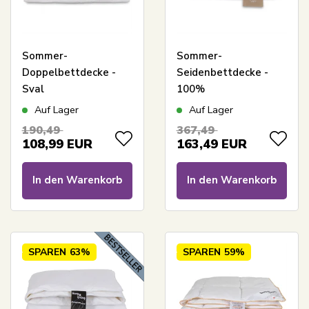
Sommer-
Sommer-
Doppelbettdecke -
Seidenbettdecke -
Sval
100%
Faserdaunendecke -
Maulbeerseidenfüllung
Auf Lager
Auf Lager
Allergikerfreundliche
-
190,49
367,49
Decke - 240x220 cm -
temperaturregulierende
108,99
EUR
163,49
EUR
Zen Sleep
Sommerdecke -
240x220 cm - Borg
In den Warenkorb
In den Warenkorb
Living
SPAREN
63%
SPAREN
59%