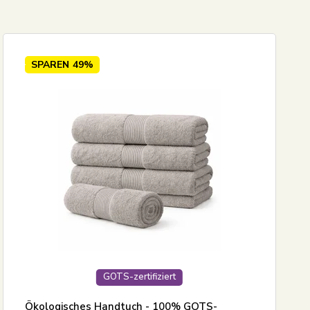
4
9
15
SPAREN
49%
2
2
GOTS-zertifiziert
Ökologisches Handtuch - 100% GOTS-