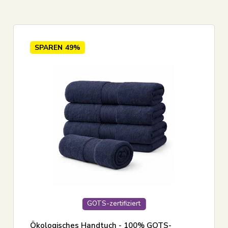
cm
7
Anthrazitgrau
 cm
26
Beige
 cm
21
Blau
SPAREN
49%
0 cm
7
Dunkelgrau
cm
1
Gelb
Alle anzeigen
Alle anzeigen
GOTS-zertifiziert
Ökologisches Handtuch - 100% GOTS-