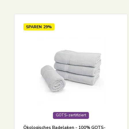
Standardansicht
30x30 
Preis steigend
50x100
Preis absteigend
70x140
SPAREN
29%
Neueste
100x15
Meistverkauft
70x70 
Größte Ersparnis
GOTS-zertifiziert
Ökologisches Badelaken - 100% GOTS-