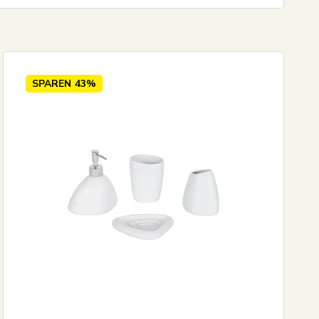
55
EUR
SPAREN
43%