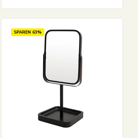
SPAREN
63%