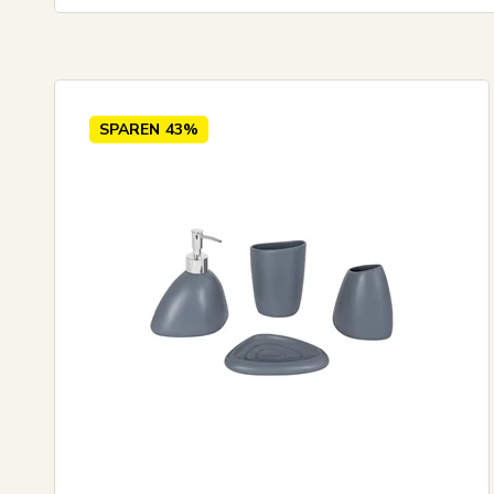
Standardansicht
Preis steigend
Preis absteigend
SPAREN
43%
Neueste
Meistverkauft
Größte Ersparnis