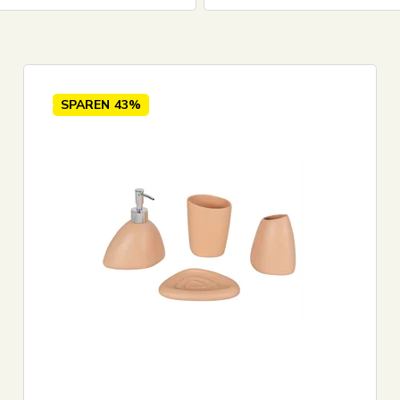
13
EUR
SPAREN
43%