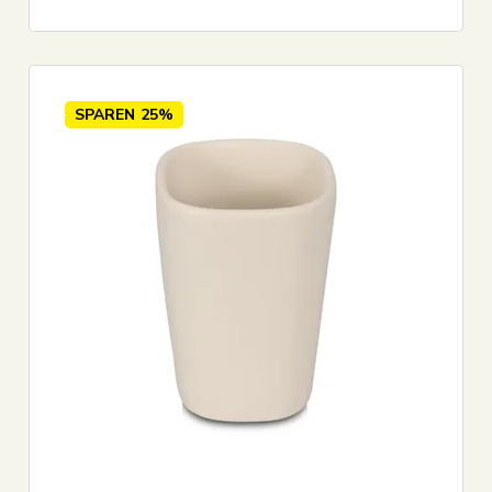
SPAREN
25%