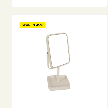
SPAREN
45%