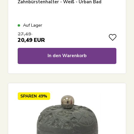
Zahnbürstenhalter - Weiß - Urban Bad
Auf Lager
27,49
20,49
EUR
In den Warenkorb
SPAREN
49%