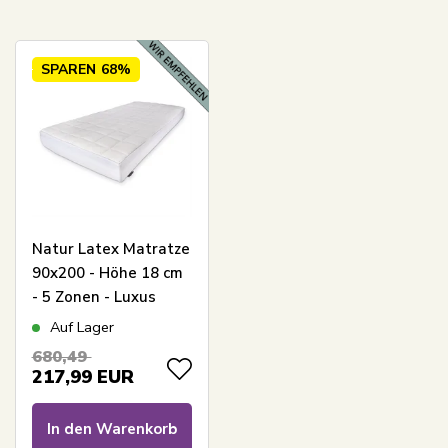
SPAREN
68%
Natur Latex Matratze
90x200 - Höhe 18 cm
- 5 Zonen - Luxus
Schaum-Matratze
Auf Lager
medium/firm -
680,49
Wendbar - Matratze
217,99
EUR
mit kühlender
Naturlatex-Top -
In den Warenkorb
Nature By Borg