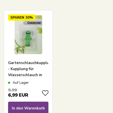
SPAREN
30%
Gartenschlauchkupplung
- Kupplung für
Wasserschlauch in
Standardgröße
Auf Lager
9,99
6,99
EUR
In den Warenkorb