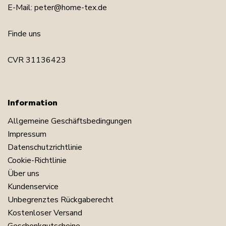
E-Mail:
peter@home-tex.de
Finde uns
CVR 31136423
Information
Allgemeine Geschäftsbedingungen
Impressum
Datenschutzrichtlinie
Cookie-Richtlinie
Über uns
Kundenservice
Unbegrenztes Rückgaberecht
Kostenloser Versand