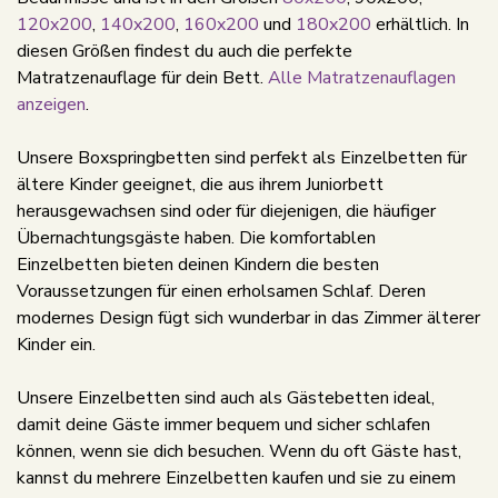
120x200
,
140x200
,
160x200
und
180x200
erhältlich. In
diesen Größen findest du auch die perfekte
Matratzenauflage für dein Bett.
Alle Matratzenauflagen
anzeigen
.
Unsere Boxspringbetten sind perfekt als Einzelbetten für
ältere Kinder geeignet, die aus ihrem Juniorbett
herausgewachsen sind oder für diejenigen, die häufiger
Übernachtungsgäste haben. Die komfortablen
Einzelbetten bieten deinen Kindern die besten
Voraussetzungen für einen erholsamen Schlaf. Deren
modernes Design fügt sich wunderbar in das Zimmer älterer
Kinder ein.
Unsere Einzelbetten sind auch als Gästebetten ideal,
damit deine Gäste immer bequem und sicher schlafen
können, wenn sie dich besuchen. Wenn du oft Gäste hast,
kannst du mehrere Einzelbetten kaufen und sie zu einem