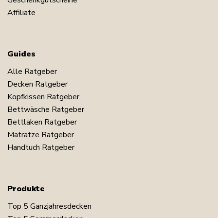
Geschenkgutscheine
Affiliate
Guides
Alle Ratgeber
Decken Ratgeber
Kopfkissen Ratgeber
Bettwäsche Ratgeber
Bettlaken Ratgeber
Matratze Ratgeber
Handtuch Ratgeber
Produkte
Top 5 Ganzjahresdecken