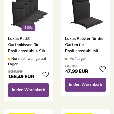
4 Stk.
Luxus PLUS
Luxus Polster für den
Gartenkissen für
Garten für
Positionsstuhl 4 Stk. -
Positionsstuhl mit
Dicker Schaumkern 7
hoher Rückenlehne –
Nur noch wenige auf
Auf Lager
cm - Anthrazitgraue
Anthrazitgraues
Lager
81,99
Gartenkissen für
Polster mit
47,99
EUR
326,99
Gartenstuhl mit extra
luxuriösem Komfort –
156,49
EUR
hohem Komfort & UV-
Nordstrand Home
In den Warenkorb
beständigem Bezug -
In den Warenkorb
Nordstrand Home
Kissen