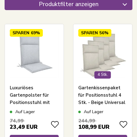
Produktfilter anzeigen
SPAREN
69%
SPAREN
56%
4 Stk.
Luxuriöses
Gartenkissenpaket
Gartenpolster für
für Positionsstuhl 4
Positionsstuhl mit
Stk. - Beige Universal
hoher Rückenlehne –
Kissen mit 5 cm
Auf Lager
Auf Lager
Graues Polster mit
Schaumfüllung -
74,99
244,99
luxuriösem Komfort –
Guter Komfort
23,49
EUR
108,99
EUR
Nordstrand Home
Schaum & UV-