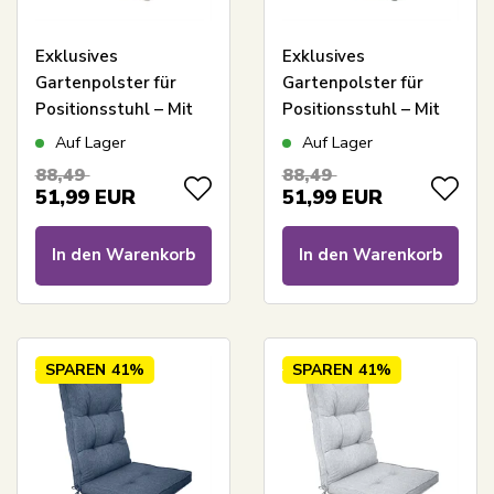
Exklusives
Exklusives
Gartenpolster für
Gartenpolster für
Positionsstuhl – Mit
Positionsstuhl – Mit
hoher Rückenlehne –
hoher Rückenlehne –
Auf Lager
Auf Lager
7 cm dick – Extra
7 cm dick – Extra
88,49
88,49
weiches Polster –
weiches Polster –
51,99
EUR
51,99
EUR
Beigefarbenes
Grünes Gartenpolster
Gartenpolster
In den Warenkorb
In den Warenkorb
SPAREN
41%
SPAREN
41%