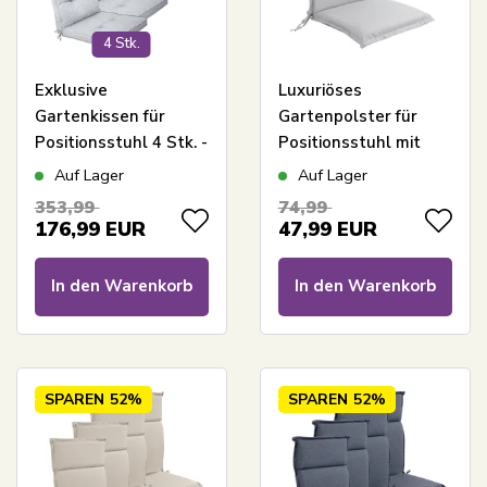
4 Stk.
Exklusive
Luxuriöses
Gartenkissen für
Gartenpolster für
Positionsstuhl 4 Stk. -
Positionsstuhl mit
Extra weiche 7 cm
hoher Rückenlehne –
Auf Lager
Auf Lager
dicke Luxus
Graues Polster mit
353,99
74,99
Gartenkissen für
luxuriösem Komfort –
176,99
EUR
47,99
EUR
Hochlehner -
Nordstrand Home
Modernes Button
In den Warenkorb
In den Warenkorb
Design graue
Stuhlkissen - UV-
geschützte
Nordstrand Home
SPAREN
52%
SPAREN
52%
Kissen