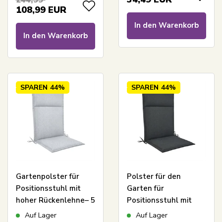
244,99
& UV-geschützter
Home Universal
108,99
EUR
Bezug - Nordstrand
In den Warenkorb
Home Kissen
In den Warenkorb
SPAREN
44%
SPAREN
44%
Gartenpolster für
Polster für den
Positionsstuhl mit
Garten für
hoher Rückenlehne– 5
Positionsstuhl mit
cm dick – Graues
hoher Rückenlehne –
Auf Lager
Auf Lager