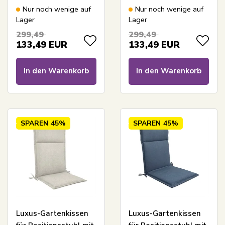
Schaum - Beige
Schaum - Grüne
Nur noch wenige auf
Nur noch wenige auf
Gartenkissen mit
Gartenkissen mit
Lager
Lager
hoher Rückenlehne -
hoher Rückenlehne -
299,49
299,49
Strapazierfähiger UV-
Strapazierfähiger UV-
133,49
EUR
133,49
EUR
beständiger Bezug -
beständiger Bezug -
Nordstrand Home
Nordstrand Home
In den Warenkorb
In den Warenkorb
Stuhlkissen
Stuhlkissen
SPAREN
45%
SPAREN
45%
Luxus-Gartenkissen
Luxus-Gartenkissen