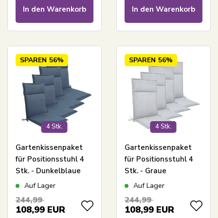
geschützter Bezug -
In den Warenkorb
In den Warenkorb
Nordstrand Home
Kissen
SPAREN
56%
SPAREN
56%
4 Stk.
4 Stk.
Gartenkissenpaket
Gartenkissenpaket
für Positionsstuhl 4
für Positionsstuhl 4
Stk. - Dunkelblaue
Stk. - Graue
Universal-Kissen mit 5
Universal-Kissen mit 5
Auf Lager
Auf Lager
cm Schaumfüllung -
cm Schaumfüllung -
244,99
244,99
Guter Komfortschaum
Guter Komfortschaum
108,99
EUR
108,99
EUR
& UV-geschützter
& UV-geschützter