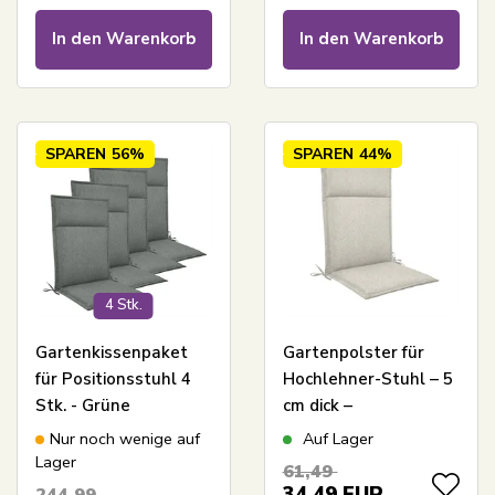
Bezug - Nordstrand
Bezug - Nordstrand
In den Warenkorb
In den Warenkorb
Home Kissen
Home Kissen
SPAREN
56%
SPAREN
44%
4 Stk.
Gartenkissenpaket
Gartenpolster für
für Positionsstuhl 4
Hochlehner-Stuhl – 5
Stk. - Grüne
cm dick –
Universal-Kissen mit 5
Beigefarbenes
Nur noch wenige auf
Auf Lager
cm Schaumfüllung -
Polster mit hohem
Lager
61,49
Guter Komfortschaum
Komfort – Nordstrand
34,49
EUR