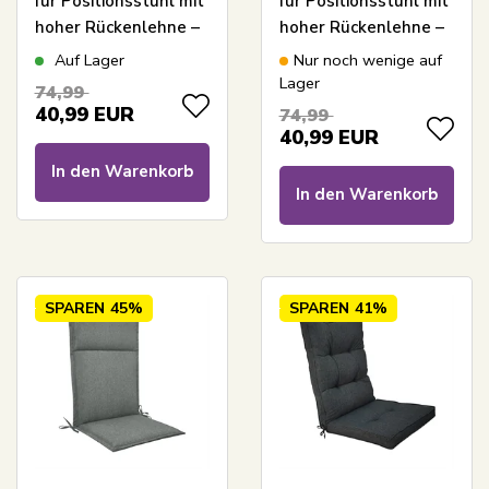
für Positionsstuhl mit
für Positionsstuhl mit
hoher Rückenlehne –
hoher Rückenlehne –
Beigefarbenes Kissen
Dunkelblaues Kissen
Auf Lager
Nur noch wenige auf
mit luxuriösem
mit luxuriösem
Lager
74,99
Komfort – Nordstrand
Komfort – Nordstrand
40,99
EUR
74,99
Home
Home
40,99
EUR
In den Warenkorb
In den Warenkorb
SPAREN
45%
SPAREN
41%