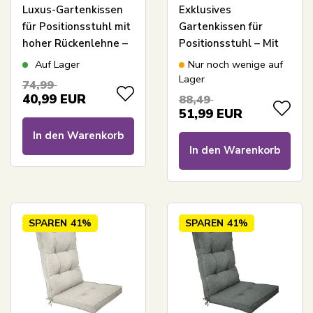
Luxus-Gartenkissen
Exklusives
für Positionsstuhl mit
Gartenkissen für
hoher Rückenlehne –
Positionsstuhl – Mit
Grünes Kissen mit
hoher Rückenlehne –
Auf Lager
Nur noch wenige auf
luxuriösem Komfort –
7 cm dick – Extra
Lager
74,99
Nordstrand Home
weiches Kissen –
40,99
EUR
88,49
Anthrazitgraues
51,99
EUR
Gartenkissen
In den Warenkorb
In den Warenkorb
SPAREN
41%
SPAREN
41%