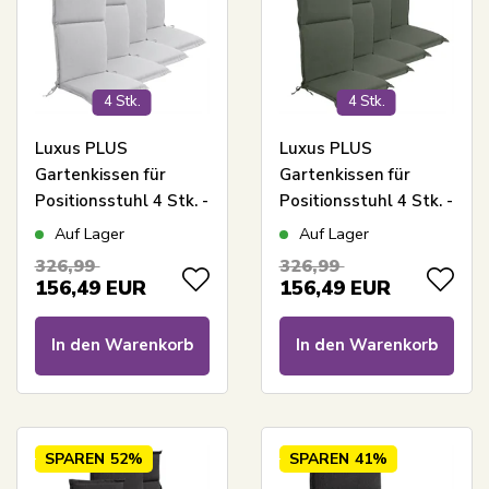
4 Stk.
4 Stk.
Luxus PLUS
Luxus PLUS
Gartenkissen für
Gartenkissen für
Positionsstuhl 4 Stk. -
Positionsstuhl 4 Stk. -
Dicke Schaumkern 7
Dicke Schaumkern 7
Auf Lager
Auf Lager
cm - Graue
cm - Grüne
326,99
326,99
Gartenkissen für
Gartenkissen für
156,49
EUR
156,49
EUR
Gartenstuhl mit extra
Gartenstuhl mit extra
hohem Komfort & UV-
hohem Komfort & UV-
In den Warenkorb
In den Warenkorb
beständigem Bezug -
beständigem Bezug -
Nordstrand Home
Nordstrand Home
Kissen
Kissen
SPAREN
52%
SPAREN
41%