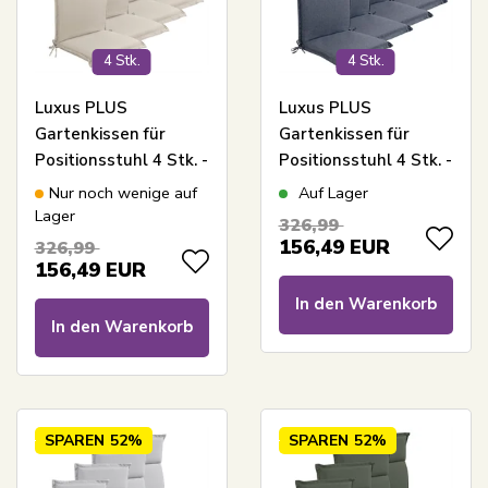
4 Stk.
4 Stk.
Luxus PLUS
Luxus PLUS
Gartenkissen für
Gartenkissen für
Positionsstuhl 4 Stk. -
Positionsstuhl 4 Stk. -
Dicke Schaumkern 7
Dicke Schaumkern 7
Nur noch wenige auf
Auf Lager
cm - Beige
cm - Dunkelblaue
Lager
326,99
Gartenkissen für
Gartenkissen für
156,49
EUR
326,99
Gartenstuhl mit extra
Gartenstuhl mit extra
156,49
EUR
hohem Komfort & UV-
hohem Komfort & UV-
In den Warenkorb
beständigem Bezug -
beständigem Bezug -
In den Warenkorb
Nordstrand Home
Nordstrand Home
Kissen
Kissen
SPAREN
52%
SPAREN
52%