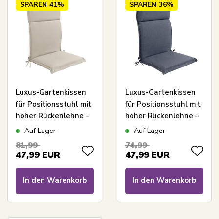
SPAREN
41%
SPAREN
36%
Luxus-Gartenkissen
Luxus-Gartenkissen
für Positionsstuhl mit
für Positionsstuhl mit
hoher Rückenlehne –
hoher Rückenlehne –
Beigefarbenes Kissen
Dunkelblaues Kissen
Auf Lager
Auf Lager
mit luxuriösem
mit luxuriösem
81,99
74,99
Komfort – Nordstrand
Komfort – Nordstrand
47,99
EUR
47,99
EUR
Home
Home
In den Warenkorb
In den Warenkorb