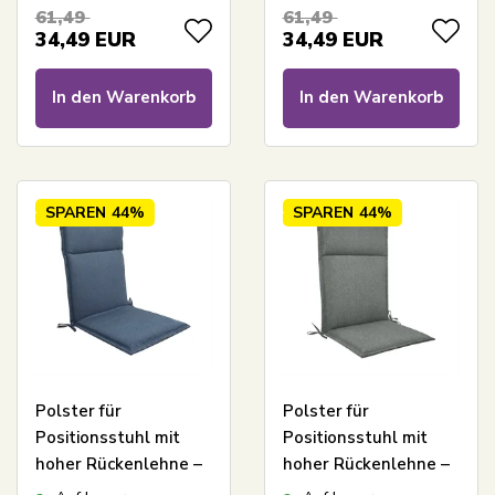
Polster mit hohem
5 cm dick –
61,49
61,49
Komfort – Nordstrand
Anthrazitgraues
34,49
EUR
34,49
EUR
Home Universal
Polster mit gutem
Komfort – Nordstrand
In den Warenkorb
In den Warenkorb
Home universal
SPAREN
44%
SPAREN
44%
Polster für
Polster für
Positionsstuhl mit
Positionsstuhl mit
hoher Rückenlehne –
hoher Rückenlehne –
5 cm Dicke –
5 cm Dicke – Grünes