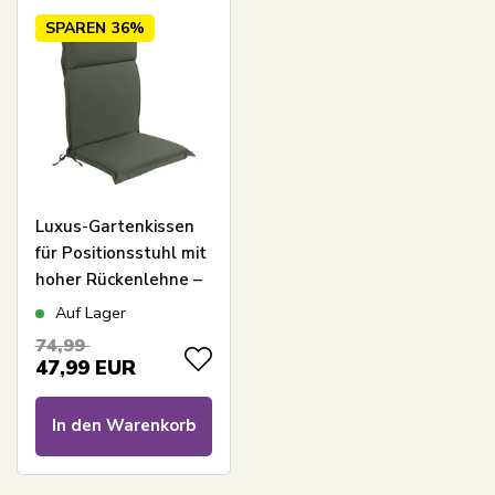
SPAREN
36%
Luxus-Gartenkissen
für Positionsstuhl mit
hoher Rückenlehne –
Grünes Kissen mit
Auf Lager
luxuriösem Komfort –
74,99
Nordstrand Home
47,99
EUR
In den Warenkorb