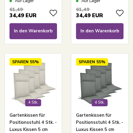
Auf Lager
Auf Lager
Dunkelblaues Kissen
Kissen mit hohem
61,49
61,49
mit hohem Komfort –
Komfort – Nordstrand
34,49
EUR
34,49
EUR
Nordstrand Home
Home universal
universal
In den Warenkorb
In den Warenkorb
SPAREN
55%
SPAREN
55%
4 Stk.
4 Stk.
Gartenkissen für
Gartenkissen für
Positionsstuhl 4 Stk. -
Positionsstuhl 4 Stk. -
Luxus Kissen 5 cm
Luxus Kissen 5 cm