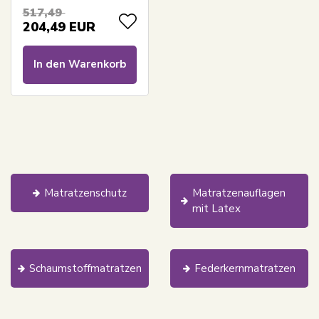
Ergonomische
517,49
Topmatratze - Borg
204,49
EUR
Living
druckentlastende
In den Warenkorb
Matratze
Matratzenschutz
Matratzenauflagen
mit Latex
Schaumstoffmatratzen
Federkernmatratzen