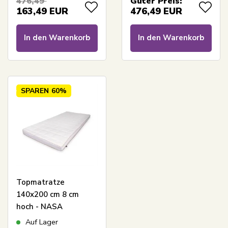
476,49
Guter Preis:
Matratzenauflage -
Topper
163,49
EUR
476,49
EUR
Borg Living
In den Warenkorb
In den Warenkorb
SPAREN
60%
Topmatratze
140x200 cm 8 cm
hoch - NASA
Memoryschaum -
Auf Lager