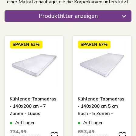
einer Matratzenauflage, die die Körperkurven unterstützt.
Produktfilter anzeigen
SPAREN
63%
SPAREN
67%
Kühlende Topmadras
Kühlende Topmadras
- 140x200 cm - 7
- 140x200 cm 5 cm
Zonen - Luxus
hoch - 5 Zonen -
Memoryschaum
Memoryschaum
Auf Lager
Auf Lager
Topmadras 8 cm hoch
Topmadras - SLEEP
734,99
653,49
- SLEEP TECH By
TECH by Borg