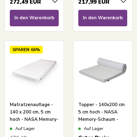
272,49
EUR
217,99
EUR
Borg
In den Warenkorb
In den Warenkorb
SPAREN
66%
Matratzenauflage -
Topper - 140x200 cm
140 x 200 cm, 5 cm
5 cm hoch - NASA
hoch - NASA Memory-
Memory-Schaum -
Schaum -
Borg Living -
Auf Lager
Auf Lager
Ergonomische
Ergonomischer