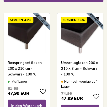
SPAREN
41%
SPAREN
36%
Boxspringbettlaken
Umschlaglaken 200 x
200 x 210 cm -
210 x 8 cm - Schwarz
Schwarz - 100 %
- 100 %
Baumwollsatin -
Baumwollsatin -
Auf Lager
Nur noch wenige auf
Faconlaken für
Laken für
Lager
81,99
Matratze
Matratzenauflage
47,99
EUR
74,99
47,99
EUR
In den Warenkorb