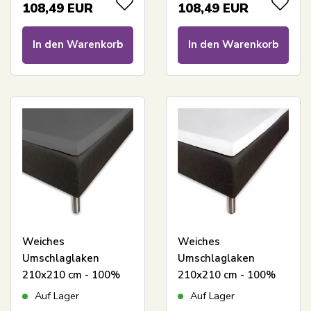
Umschlaglaken für
für Topmatratze -
108,49
EUR
108,49
EUR
Matratze - Borås
Borås Cotton Cloud
Cotton Cloud Satin-
Satin-Laken
In den Warenkorb
In den Warenkorb
Laken
Weiches
Weiches
Umschlaglaken
Umschlaglaken
210x210 cm - 100%
210x210 cm - 100%
Baumwollsatin - 8 cm
Baumwollsatin - 8 cm
Auf Lager
Auf Lager
Höhe -
Höhe - Weißes Laken