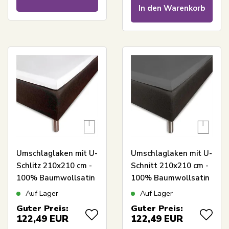
In den Warenkorb
Umschlaglaken mit U-
Umschlaglaken mit U-
Schlitz 210x210 cm -
Schnitt 210x210 cm -
100% Baumwollsatin
100% Baumwollsatin
- Schlitzlänge 90 cm -
- Schnittlänge 90 cm -
Auf Lager
Auf Lager
Weißes Laken für
antrazitsgraues
Guter Preis:
Guter Preis:
Topmatratze - Borås
Laken für Topper -
122,49
EUR
122,49
EUR
Cotton Cloud Satin-
Borås Cotton Cloud