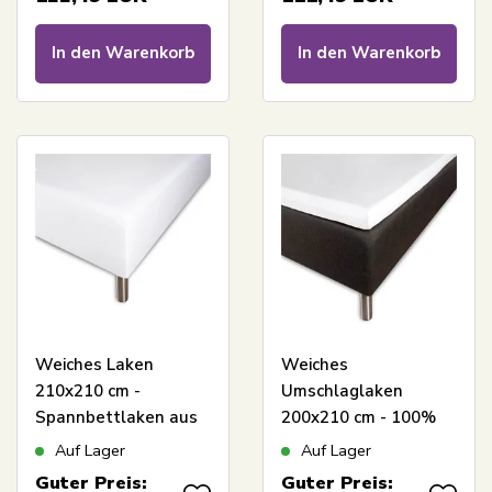
Cotton Cloud Satin-
Matratze - Borås
Laken
Cotton Cloud Satin-
In den Warenkorb
In den Warenkorb
Laken
Weiches Laken
Weiches
210x210 cm -
Umschlaglaken
Spannbettlaken aus
200x210 cm - 100%
100% Baumwollsatin
Baumwollsatin - 8 cm
Auf Lager
Auf Lager
- Weißes
Höhe - Weißes Laken
Guter Preis:
Guter Preis: