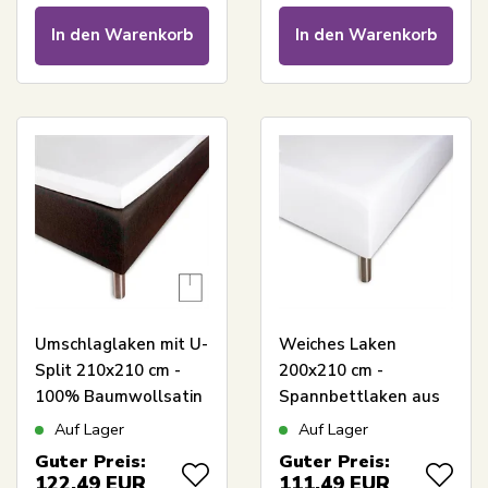
Laken
Satin-Laken
In den Warenkorb
In den Warenkorb
Umschlaglaken mit U-
Weiches Laken
Split 210x210 cm -
200x210 cm -
100% Baumwollsatin
Spannbettlaken aus
- Splitlänge 70 cm -
100% Baumwollsatin
Auf Lager
Auf Lager
Weißes Laken für
- Weißes
Guter Preis:
Guter Preis:
Topper - Borås
Spannbettlaken für
122,49
EUR
111,49
EUR