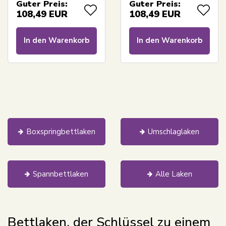
Guter Preis:
Guter Preis:
Anthrazitgraues
für Topmatratze -
108,49
EUR
108,49
EUR
Laken für Topper -
Borås Cotton Cloud
Borås Cotton Cloud
Satin-Laken
In den Warenkorb
In den Warenkorb
Satin-Laken
Boxspringbettlaken
Umschlaglaken
Spannbettlaken
Alle Laken
Bettlaken, der Schlüssel zu einem