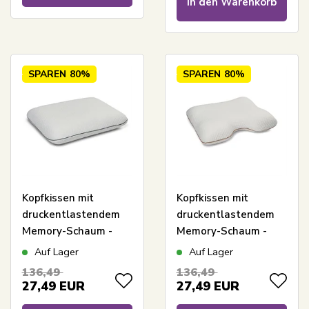
In den Warenkorb
SPAREN
80%
SPAREN
80%
Kopfkissen mit
Kopfkissen mit
druckentlastendem
druckentlastendem
Memory-Schaum -
Memory-Schaum -
Relaxy Heaven Kissen
Relaxy Wave Kissen
Auf Lager
Auf Lager
136,49
136,49
27,49
EUR
27,49
EUR