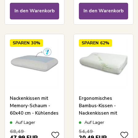
In den Warenkorb
In den Warenkorb
SPAREN
30%
SPAREN
62%
Nackenkissen mit
Ergonomisches
Memory-Schaum -
Bambus-Kissen -
60x40 cm - Kühlendes
Nackenkissen mit
Schaumgel -
Memory-Schaum -
Auf Lager
Auf Lager
Druckentlastendes
Zen Sleep
68,49
54,49
Kopfkissen
47,99
EUR
20,49
EUR