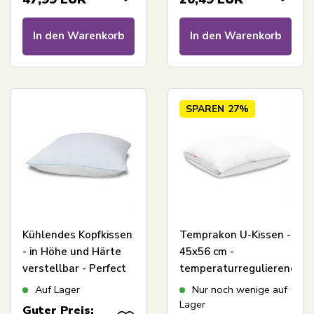
In den Warenkorb
In den Warenkorb
SPAREN
27%
Kühlendes Kopfkissen
Temprakon U-Kissen -
- in Höhe und Härte
45x56 cm -
verstellbar - Perfect
temperaturregulierendes
Dream Kissen - 60x63
ergonomisches
Auf Lager
Nur noch wenige auf
cm -
Kopfkissen -
Lager
Guter Preis: