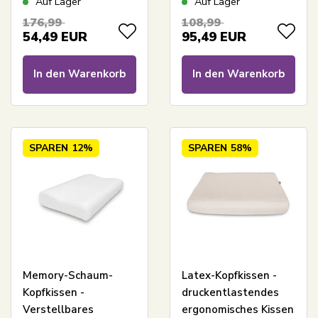
Auf Lager
Auf Lager
Kissen - SLEEP TECH
Nackenkissen -
176,99
108,99
Classic - Høie Of
54,49
EUR
95,49
EUR
Scandinavia
In den Warenkorb
In den Warenkorb
SPAREN
12%
SPAREN
58%
Memory-Schaum-
Latex-Kopfkissen -
Kopfkissen -
druckentlastendes
Verstellbares
ergonomisches Kissen