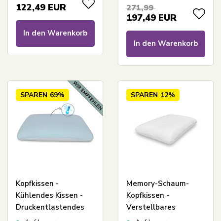
Allergikerfreundlich
verstellbare Höhe
122,49
EUR
271,99
197,49
EUR
In den Warenkorb
In den Warenkorb
SPAREN
69%
SPAREN
12%
Kopfkissen -
Memory-Schaum-
Kühlendes Kissen -
Kopfkissen -
Druckentlastendes
Verstellbares
Memory-Schaum-
ergonomisches