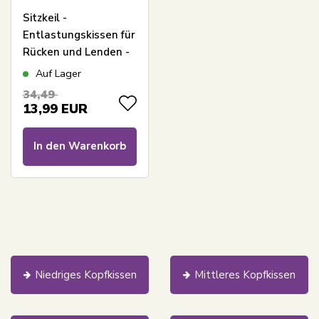
Sitzkeil -
Entlastungskissen für
Rücken und Lenden -
Höhe 6-2 cm - Borg
Auf Lager
Living ergonomisches
34,49
Seitenkissen
13,99
EUR
In den Warenkorb
Niedriges Kopfkissen
Mittleres Kopfkissen