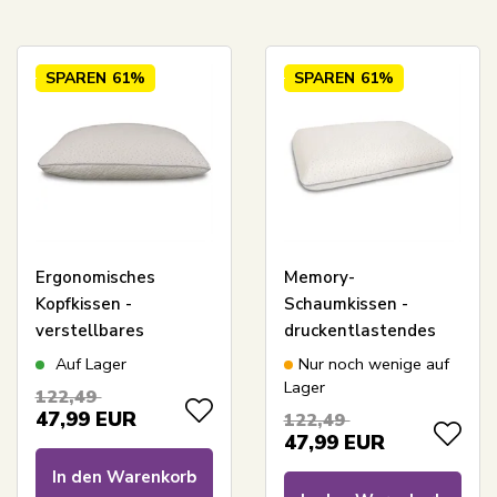
SPAREN
61%
SPAREN
61%
Ergonomisches
Memory-
Kopfkissen -
Schaumkissen -
verstellbares
druckentlastendes
Memory-Kissen -
Nackenkissen mit
Auf Lager
Nur noch wenige auf
Nackenkissen - Zen
Memory-Schaum -
Lager
122,49
Sleep Tora
Zen Sleep Hilda
47,99
EUR
122,49
47,99
EUR
In den Warenkorb