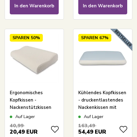
In den Warenkorb
In den Warenkorb
SPAREN
50%
SPAREN
67%
Ergonomisches
Kühlendes Kopfkissen
Kopfkissen -
- druckentlastendes
Nackenstützkissen
Nackenkissen mit
mit integrierter
Memory-Schaum und
Auf Lager
Auf Lager
Stütze - Memory-
kühlendem Gel
40,99
163,49
Schaum-Kissen
20,49
EUR
54,49
EUR