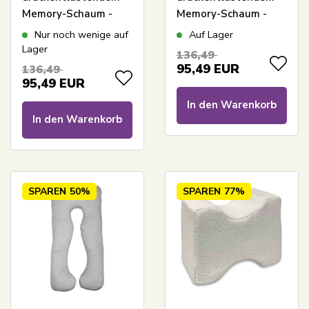
Memory-Schaum -
Memory-Schaum -
Relaxy Star Kissen
Relaxy Wave Kissen
Nur noch wenige auf
Auf Lager
Lager
136,49
95,49
EUR
136,49
95,49
EUR
In den Warenkorb
In den Warenkorb
SPAREN
50%
SPAREN
77%