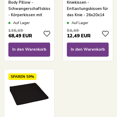
Body Pillow -
Kniekissen -
Schwangerschaftskissen
Entlastungskissen für
- Körperkissen mit
das Knie - 26x20x14
weichem Bezug -
cm -
Auf Lager
Auf Lager
Nordstrand Home U-
druckentlastender
136,49
54,49
Kissen
Memory-Schaum
68,49
EUR
12,49
EUR
In den Warenkorb
In den Warenkorb
SPAREN
59%