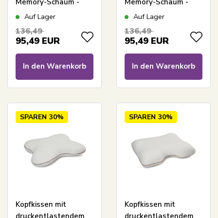
Memory-Schaum -
Memory-Schaum -
Relaxy Heaven Kissen
Relaxy Moon Kissen
Auf Lager
Auf Lager
136,49
136,49
95,49
EUR
95,49
EUR
In den Warenkorb
In den Warenkorb
SPAREN
30%
SPAREN
30%
Kopfkissen mit
Kopfkissen mit
druckentlastendem
druckentlastendem