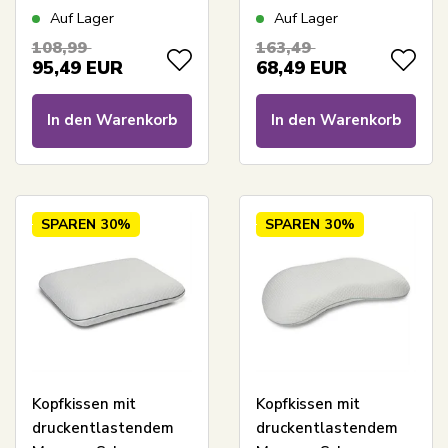
ergonomisches
- Talalay Natur-
Auf Lager
Auf Lager
Nackenkissen -
Latex-Kissen - Nature
108,99
163,49
Contour - Høie Of
By Borg Venus
95,49
EUR
68,49
EUR
Scandinavia
In den Warenkorb
In den Warenkorb
SPAREN
30%
SPAREN
30%
Kopfkissen mit
Kopfkissen mit
druckentlastendem
druckentlastendem