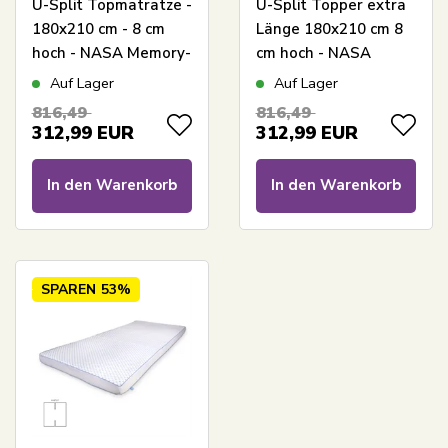
U-Split Topmatratze -
U-Split Topper extra
180x210 cm - 8 cm
Länge 180x210 cm 8
hoch - NASA Memory-
cm hoch - NASA
Schaum - Borg Living -
Memoryschaum -
Auf Lager
Auf Lager
Ergonomische
Ergonomische Topper
816,49
816,49
Topmatratze
- Borg Living
312,99
EUR
312,99
EUR
druckentlastende
Matratze
In den Warenkorb
In den Warenkorb
SPAREN
53%