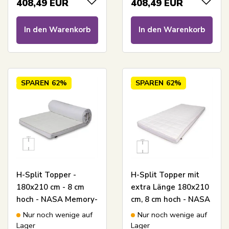
408,49
EUR
408,49
EUR
Borg
By Borg
In den Warenkorb
In den Warenkorb
SPAREN
62%
SPAREN
62%
H-Split Topper -
H-Split Topper mit
180x210 cm - 8 cm
extra Länge 180x210
hoch - NASA Memory-
cm, 8 cm hoch - NASA
Schaum - Borg Living -
Memory-Schaum -
Nur noch wenige auf
Nur noch wenige auf
Ergonomischer
Ergonomische Topper
Lager
Lager