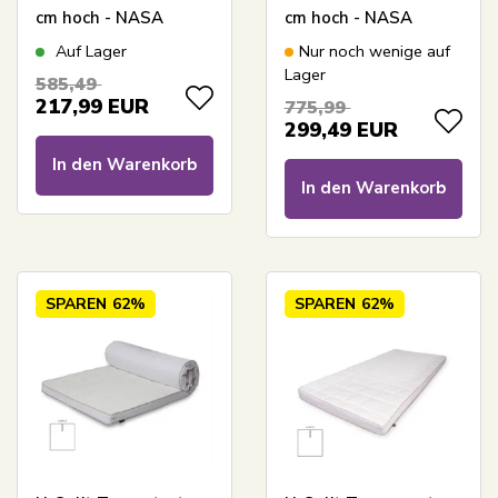
cm hoch - NASA
cm hoch - NASA
Memory-Schaum -
Memoryschaum -
Auf Lager
Nur noch wenige auf
Borg Living -
Ergonomische
Lager
585,49
Ergonomische
Topmatratze - Borg
217,99
EUR
775,99
Topmatratze
Living
299,49
EUR
druckentlastende
In den Warenkorb
Matratze
In den Warenkorb
SPAREN
62%
SPAREN
62%