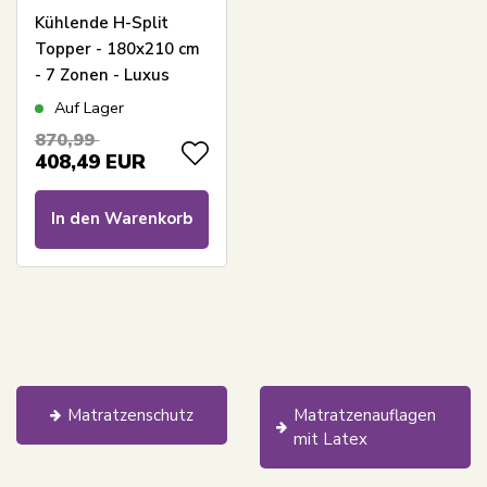
Kühlende H-Split
Topper - 180x210 cm
- 7 Zonen - Luxus
Memoryschaum
Auf Lager
Topper 8 cm hoch -
870,99
SLEEP TECH By Borg
408,49
EUR
In den Warenkorb
Matratzenschutz
Matratzenauflagen
mit Latex