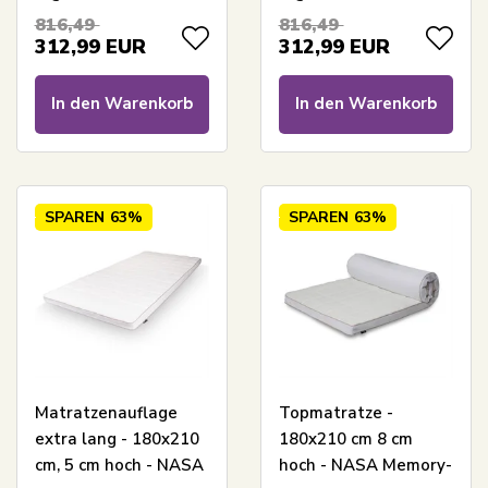
Topper
- Borg Living
816,49
816,49
druckentlastende
312,99
EUR
312,99
EUR
Matratze
In den Warenkorb
In den Warenkorb
SPAREN
63%
SPAREN
63%
Matratzenauflage
Topmatratze -
extra lang - 180x210
180x210 cm 8 cm
cm, 5 cm hoch - NASA
hoch - NASA Memory-