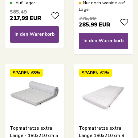
Memory-Schaum -
Schaum - Borg Living -
Auf Lager
Nur noch wenige auf
Ergonomische
Ergonomische
Lager
585,49
Matratzenauflage -
Topmatratze
217,99
EUR
775,99
Borg Living
285,99
EUR
In den Warenkorb
In den Warenkorb
SPAREN
63%
SPAREN
61%
Topmatratze extra
Topmatratze extra
Länge - 180x210 cm 5
Länge 180x210 cm 8