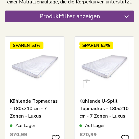
einer Matratzenauflage, die die Körperkurven unterstützt.
Produktfilter anzeigen
SPAREN
53%
SPAREN
53%
Kühlende Topmadras
Kühlende U-Split
- 180x210 cm - 7
Topmadras - 180x210
Zonen - Luxus
cm - 7 Zonen - Luxus
Memoryschaum
Memoryschaum
Auf Lager
Auf Lager
Topmadras 8 cm hoch
Topmatratze 8 cm
870,99
870,99
- SLEEP TECH By
hoch - SLEEP TECH