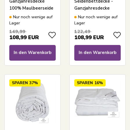
Ganzjahresdecke
Seidenbettdecke -
100% Maulbeerseide
Ganzjahresdecke
und Bambus -
100% langstapelige
Nur noch wenige auf
Nur noch wenige auf
100x140 cm -
Seide - 100x140 cm -
Lager
Lager
Butterfly Silk
Butterfly Silk
149,99
122,49
108,99
EUR
108,99
EUR
In den Warenkorb
In den Warenkorb
SPAREN
37%
SPAREN
16%