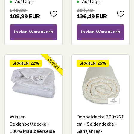
Auf Lager
Auf Lager
Butterfly Silk
Butterfly Silk
149,99
204,49
108,99
EUR
136,49
EUR
In den Warenkorb
In den Warenkorb
SPAREN
22%
SPAREN
25%
Winter-
Doppeldecke 200x220
Seidenbettdecke -
cm - Seidendecke -
100% Maulbeerseide
Ganzjahres-