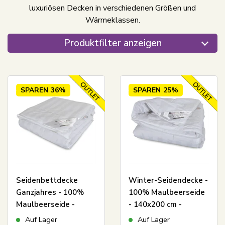
luxuriösen Decken in verschiedenen Größen und
Wärmeklassen.
Produktfilter anzeigen
SPAREN
36%
SPAREN
25%
Seidenbettdecke
Winter-Seidendecke -
Ganzjahres - 100%
100% Maulbeerseide
Maulbeerseide -
- 140x200 cm -
140x200 cm -
Butterfly Silk
Auf Lager
Auf Lager