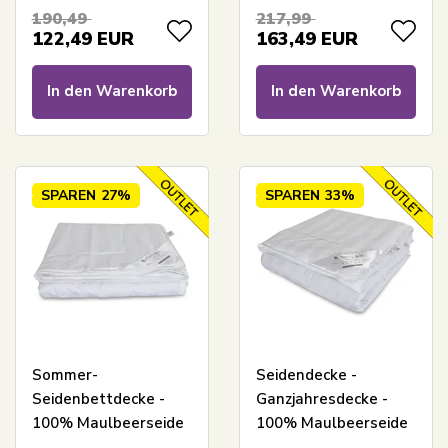
Butterfly Silk
190,49
217,99
122,49
EUR
163,49
EUR
In den Warenkorb
In den Warenkorb
SPAREN
27%
SPAREN
33%
Sommer-
Seidendecke -
Seidenbettdecke -
Ganzjahresdecke -
100% Maulbeerseide
100% Maulbeerseide
- 140x220 cm -
- 140x220 cm -