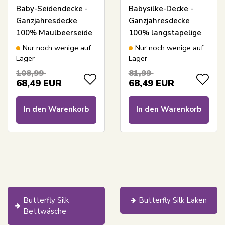
Baby-Seidendecke -
Babysilke-Decke -
Ganzjahresdecke
Ganzjahresdecke
100% Maulbeerseide
100% langstapelige
und Bambus - 70x100
Seide - 70x100 cm -
Nur noch wenige auf
Nur noch wenige auf
cm - Butterfly Silk
Butterfly Silk
Lager
Lager
108,99
81,99
68,49
EUR
68,49
EUR
In den Warenkorb
In den Warenkorb
Butterfly Silk
Butterfly Silk Laken
Bettwäsche