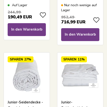
- 140x220 cm -
Doppeldecke -
Auf Lager
Nur noch wenige auf
Butterfly Silk
Butterfly Silk
Lager
244,99
190,49
EUR
952,49
716,99
EUR
In den Warenkorb
In den Warenkorb
SPAREN
27%
SPAREN
11%
Junior-Seidendecke -
Junior-