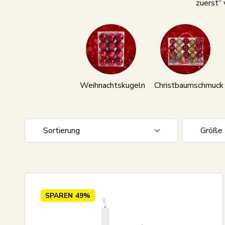
zuerst“ 
Weihnachtskugeln
Christbaumschmuck
Sortierung
Größe
Standardansicht
3 mete
Preis steigend
Meter
Preis absteigend
30 met
SPAREN
49%
Neueste
Meistverkauft