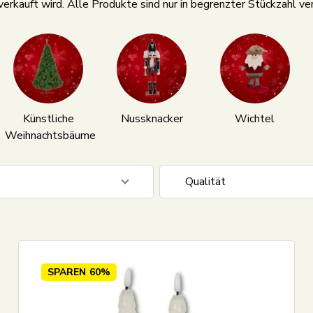
verkauft wird. Alle Produkte sind nur in begrenzter Stückzahl v
Künstliche
Nussknacker
Wichtel
Weihnachtsbäume
Qualität
r
3
Knitteriger Velours
maß
13
Textiltuch
er
11
Wachstuch
SPAREN
60%