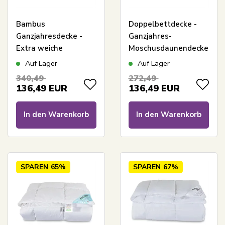
Bambus
Doppelbettdecke -
Ganzjahresdecke -
Ganzjahres-
Extra weiche
Moschusdaunendecke
Bambus- und
- allergikerfreundlich -
Auf Lager
Auf Lager
dunenähnliche Fasern
200x220 cm -
340,49
272,49
- Allergikerfreundlich
Nordstrand Home
136,49
EUR
136,49
EUR
- 200x220 cm - Borg
Living
In den Warenkorb
In den Warenkorb
SPAREN
65%
SPAREN
67%