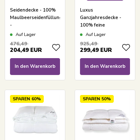
Seidendecke - 100%
Luxus
Maulbeerseidenfüllung
Ganzjahresdecke -
-
100% feine
temperaturregulierende
Moschusdaunen -
Auf Lager
Auf Lager
Decke - 200x220 cm -
200x220 cm -
476,49
925,49
Nordstrand Home
Nordstrand Home
204,49
EUR
299,49
EUR
Ganzjahresdecke
Moschusdaunendecke
mit Baumwollsatin-
In den Warenkorb
In den Warenkorb
Bezug
SPAREN
60%
SPAREN
50%