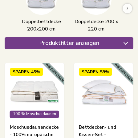
›
Doppelbettdecke
Doppeldecke 200 x
Dec
200x200 cm
220 cm
Grö
Produktfilter anzeigen
SPAREN
45%
SPAREN
59%
100 % Moschusdaunen
Moschusdaunendecke
Bettdecken- und
- 100% europäische
Kissen-Set -