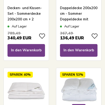
Decken- und Kissen-
Doppeldecke 200x200
Set - Sommerdecke
cm - Sommer
200x200 cm + 2
Doppeldecke mit
Kissen mit
Moschusdaunen - Zen
Auf Lager
Auf Lager
Gänsedaunen -
Sleep Leichte und
789,49
367,49
Sommer
kühle Sommerdecke
340,49
EUR
136,49
EUR
Gänsedaunen-Decke
und Kissen-Set - Borg
In den Warenkorb
In den Warenkorb
Living
SPAREN
40%
SPAREN
53%