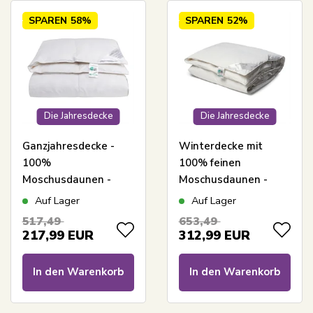
SPAREN
58%
SPAREN
52%
Die Jahresdecke
Die Jahresdecke
Ganzjahresdecke -
Winterdecke mit
100%
100% feinen
Moschusdaunen -
Moschusdaunen -
Allergikerfreundliche
200x200 cm -
Auf Lager
Auf Lager
Daunendecke -
Allergikerfreundliche
517,49
653,49
200x200 cm -
Daunendecke -
217,99
EUR
312,99
EUR
Nordstrand Home
Nordstrand Home
Decke
warme Decke
In den Warenkorb
In den Warenkorb