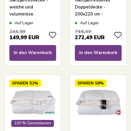
Ganzjahresdecke -
Ganzjahresdecke
weiche und
Doppeldecke -
voluminöse
200x220 cm -
Daunenfaserdecke -
Muskusdaunendecke
Auf Lager
Auf Lager
200x220 cm -
mit Klasse-1-
244,99
748,49
Nordstrand Home
Muskusdaunen -
149,99
EUR
272,49
EUR
allergikerfreundliche
SLEEP TECH By Borg
Faserdecke
AIR FLOW
In den Warenkorb
In den Warenkorb
Daunendecke
SPAREN
52%
SPAREN
58%
100 % Gänsedaunen