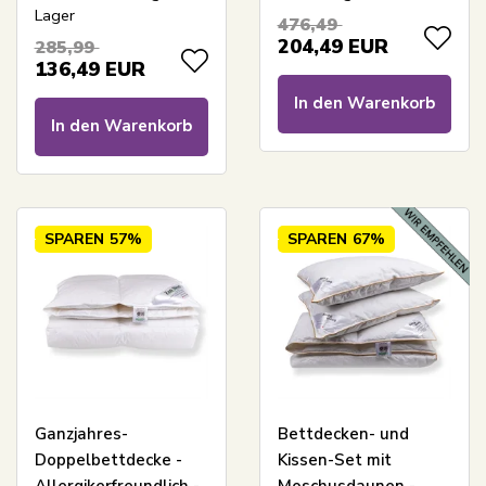
Thermodecke -
Sleep Doppeldecke
Lager
476,49
feuchtigkeitsabsorbierend
204,49
EUR
285,99
mit Mikrofasern
136,49
EUR
In den Warenkorb
In den Warenkorb
SPAREN
57%
SPAREN
67%
Ganzjahres-
Bettdecken- und
Doppelbettdecke -
Kissen-Set mit