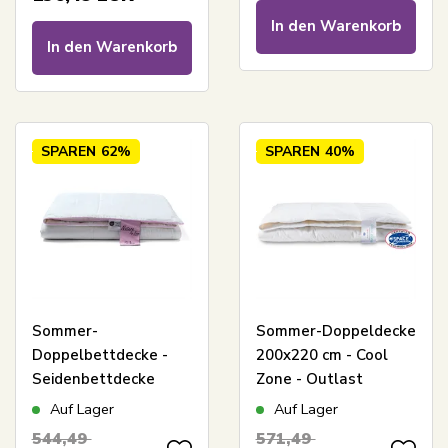
In den Warenkorb
In den Warenkorb
SPAREN
62%
SPAREN
40%
Sommer-
Sommer-Doppeldecke
Doppelbettdecke -
200x220 cm - Cool
Seidenbettdecke
Zone - Outlast
100% Maulbeerseide
technology Decke -
Auf Lager
Auf Lager
- 200x220 cm -
kühle Daunendecke -
544,49
571,49