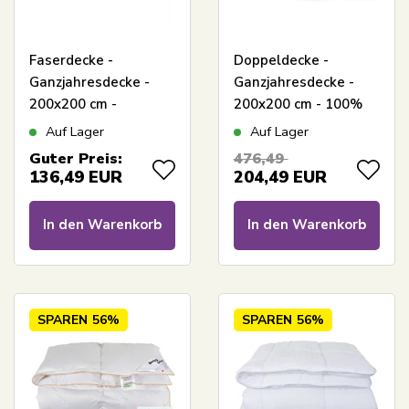
Faserdecke -
Doppeldecke -
Ganzjahresdecke -
Ganzjahresdecke -
200x200 cm -
200x200 cm - 100%
Mikrofaserdecke -
Moschusdaunen - Zen
Auf Lager
Auf Lager
Borg Living
Sleep Decke
Guter Preis:
476,49
136,49
EUR
204,49
EUR
In den Warenkorb
In den Warenkorb
SPAREN
56%
SPAREN
56%