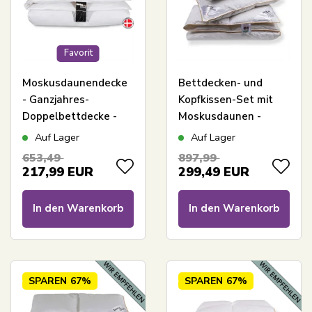
Favorit
Moskusdaunendecke
Bettdecken- und
- Ganzjahres-
Kopfkissen-Set mit
Doppelbettdecke -
Moskusdaunen -
Favorit - 200x200 cm -
Doppel-
Auf Lager
Auf Lager
Bestes Angebot für
Ganzjahresdecke -
653,49
897,99
Moskusdaunen
200x200 cm + 2x
217,99
EUR
299,49
EUR
60x63 cm
In den Warenkorb
In den Warenkorb
SPAREN
67%
SPAREN
67%