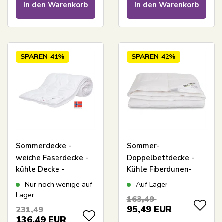
In den Warenkorb
In den Warenkorb
SPAREN
41%
SPAREN
42%
Sommerdecke -
Sommer-
weiche Faserdecke -
Doppelbettdecke -
kühle Decke -
Kühle Fiberdunen-
200x220 cm - Høie
Decke -
Nur noch wenige auf
Auf Lager
Decke Gemini
Allergikerfreundliche
Lager
163,49
Decke - 200x220 cm -
95,49
EUR
231,49
Zen Sleep
136,49
EUR