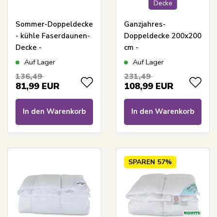
Decke
Sommer-Doppeldecke
Ganzjahres-
- kühle Faserdaunen-
Doppeldecke 200x200
Decke -
cm -
allergikerfreundliche
Allergikerfreundliche
Auf Lager
Auf Lager
Decke - 200x200 cm -
Decke mit weichen
136,49
231,49
Zen Sleep
Fiberdun - Fiberdun-
81,99
EUR
108,99
EUR
Decke von Zen Sleep
In den Warenkorb
In den Warenkorb
SPAREN
57%