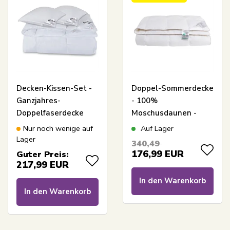
Decken-Kissen-Set -
Doppel-Sommerdecke
Ganzjahres-
- 100%
Doppelfaserdecke
Moschusdaunen -
200x200 cm + 2
Leicht und kühl -
Nur noch wenige auf
Auf Lager
Kissen 60x63 cm -
200x200 cm -
Lager
340,49
Mikrofaser-Decke -
Nordstrand Home
176,99
EUR
Guter Preis:
Borg Living
217,99
EUR
In den Warenkorb
In den Warenkorb