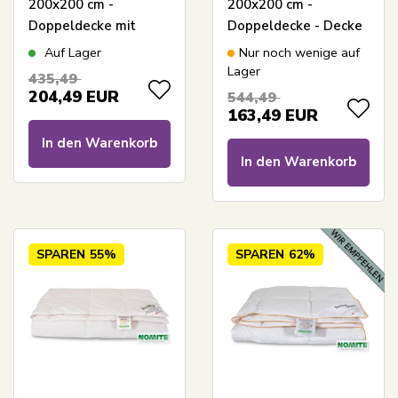
200x200 cm -
200x200 cm -
Doppeldecke mit
Doppeldecke - Decke
100% Gänsedaunen -
mit Moschusdaunen -
Auf Lager
Nur noch wenige auf
Borg Living leichte
Borg Living leichte
Lager
435,49
Sommerdecke
und luftige
204,49
EUR
544,49
Sommerdecke für
163,49
EUR
Doppelbetten
In den Warenkorb
In den Warenkorb
SPAREN
55%
SPAREN
62%