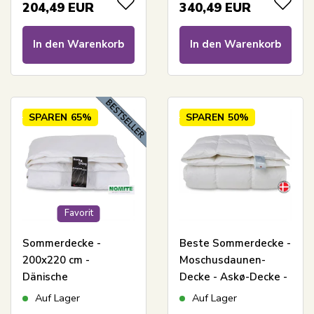
Nature By Borg Decke
Cool Zone
204,49
EUR
340,49
EUR
temperature control
In den Warenkorb
In den Warenkorb
SPAREN
65%
SPAREN
50%
Favorit
Sommerdecke -
Beste Sommerdecke -
200x220 cm -
Moschusdaunen-
Dänische
Decke - Askø-Decke -
Moschusdaunendoppeldecke
200x220 cm - Quilts
Auf Lager
Auf Lager
- Favorit - Bestes
Of Denmark