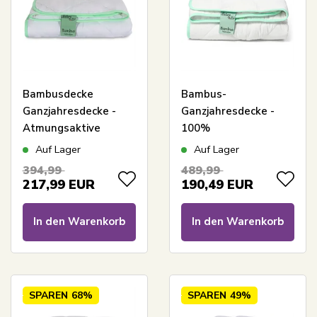
Bambusdecke
Bambus-
Ganzjahresdecke -
Ganzjahresdecke -
Atmungsaktive
100%
Bambusdecke -
allergikerfreundliche
Auf Lager
Auf Lager
200x220 cm - Nature
Bambusfüllung -
394,99
489,99
By Borg Bambusdecke
200x220 cm - Nature
217,99
EUR
190,49
EUR
By Borg Bambusdecke
In den Warenkorb
In den Warenkorb
SPAREN
68%
SPAREN
49%