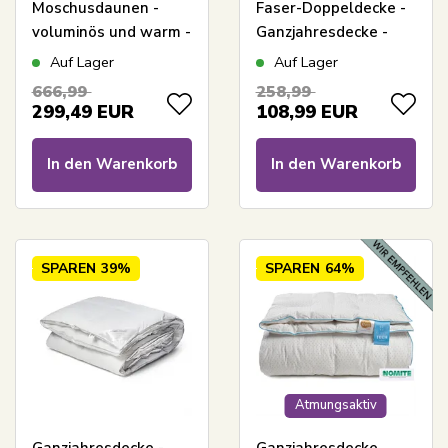
Moschusdaunen -
Faser-Doppeldecke -
voluminös und warm -
Ganzjahresdecke -
200x220 cm - Borg
200x220 cm - Leicht
Auf Lager
Auf Lager
Living
feuchtigkeitsableitend
666,99
258,99
- Nordstrand Home
299,49
EUR
108,99
EUR
Decke
In den Warenkorb
In den Warenkorb
SPAREN
39%
SPAREN
64%
Atmungsaktiv