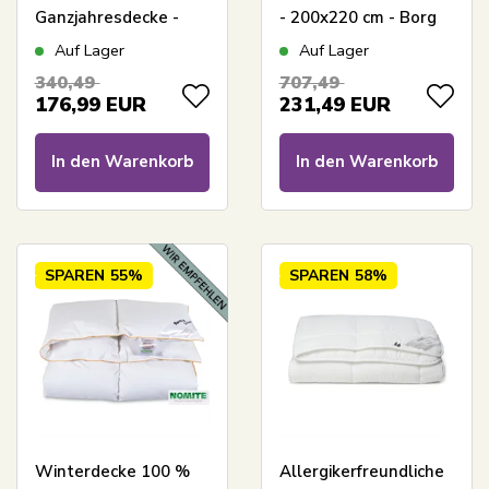
Ganzjahresdecke -
- 200x220 cm - Borg
Extra weiche
Living Decke mit
Auf Lager
Auf Lager
Bambus- und
Moskusdaunen
340,49
707,49
Dunfaser -
176,99
EUR
231,49
EUR
Allergikerfreundlich -
200x220 cm -
In den Warenkorb
In den Warenkorb
Nordstrand Home
SPAREN
55%
SPAREN
58%
Winterdecke 100 %
Allergikerfreundliche