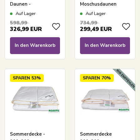
Daunen -
Moschusdaunen
Winterdecke -
Sommerdecke -
Auf Lager
Auf Lager
140x220 cm - In
Sommerdecke
598,99
734,99
Dänemark
200x200 cm + 2
326,99
EUR
299,49
EUR
hergestellt - Royal By
Kissen 60x63 cm -
Borg - Extra warme
Borg Living
In den Warenkorb
In den Warenkorb
Decke
SPAREN
53%
SPAREN
70%
Sommerdecke -
Sommerdecke