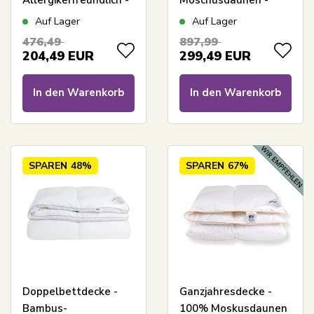
Allergikerfreundlich -
Moschusdaunen -
200x220 cm -
Doppel-
Auf Lager
Auf Lager
Europäische
Ganzjahresdecke -
476,49
897,99
Moschusdaunen - Zen
200x220 cm + 2x
204,49
EUR
299,49
EUR
Sleep Decke
60x63 cm
In den Warenkorb
In den Warenkorb
SPAREN
48%
SPAREN
67%
Doppelbettdecke -
Ganzjahresdecke -
Bambus-
100% Moskusdaunen