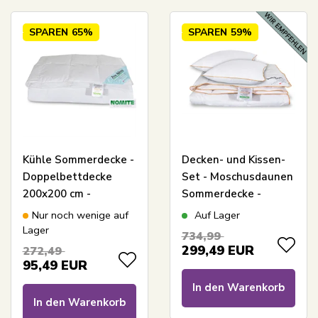
SPAREN
65%
SPAREN
59%
Kühle Sommerdecke -
Decken- und Kissen-
Doppelbettdecke
Set - Moschusdaunen
200x200 cm -
Sommerdecke -
Europäische Daunen -
Sommerdecke
Nur noch wenige auf
Auf Lager
Zen Sleep
200x220 cm + 2
Lager
734,99
Kissen 60x63 cm -
299,49
EUR
272,49
Borg Living
95,49
EUR
In den Warenkorb
In den Warenkorb