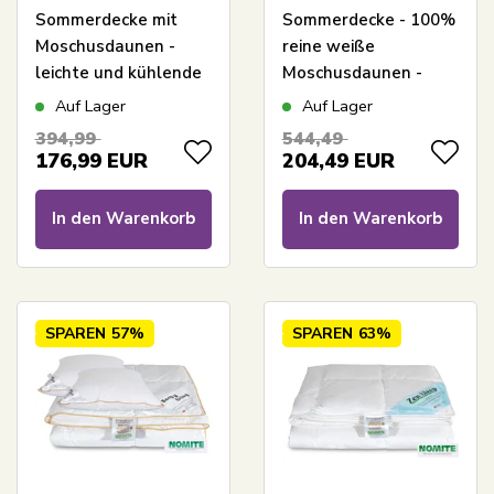
Sommerdecke mit
Sommerdecke - 100%
Moschusdaunen -
reine weiße
leichte und kühlende
Moschusdaunen -
Sommerdecke -
200x200 cm - Leichte
Auf Lager
Auf Lager
200x200 cm - Zen
und luftige
394,99
544,49
Sleep
Sommerdaunendecke
176,99
EUR
204,49
EUR
von Borg Living
In den Warenkorb
In den Warenkorb
SPAREN
57%
SPAREN
63%