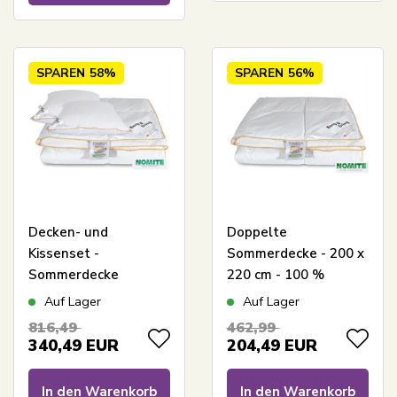
SPAREN
58%
SPAREN
56%
Decken- und
Doppelte
Kissenset -
Sommerdecke - 200 x
Sommerdecke
220 cm - 100 %
200x220 cm + 2
Gänsedaunen -
Auf Lager
Auf Lager
Kissen mit
leichte Sommerdecke
816,49
462,99
Gänsedaunen -
von Borg Living
340,49
EUR
204,49
EUR
Sommer-
Gänsedaunen-
In den Warenkorb
In den Warenkorb