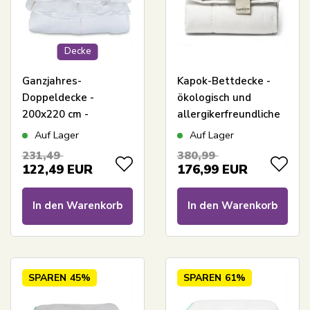
Decke
Ganzjahres-
Kapok-Bettdecke -
Doppeldecke -
ökologisch und
200x220 cm -
allergikerfreundliche
Allergikerfreundliche
Ganzjahresdecke mit
Auf Lager
Auf Lager
Decke mit weichen
natürlicher Füllung -
231,49
380,99
Fiberdun - Fiberdun
200x220 cm - Nature
122,49
EUR
176,99
EUR
von Zen Sleep
By Borg Kapok-
Bettdecke
In den Warenkorb
In den Warenkorb
SPAREN
45%
SPAREN
61%