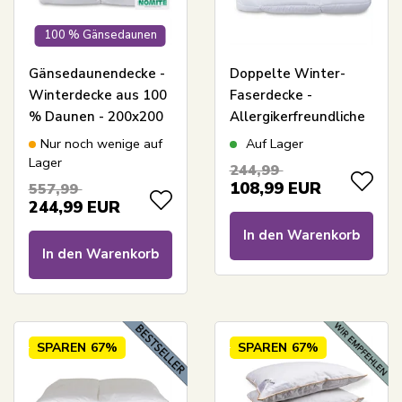
100 % Gänsedaunen
Gänsedaunendecke -
Doppelte Winter-
Winterdecke aus 100
Faserdecke -
% Daunen - 200x200
Allergikerfreundliche
cm - Borg Living
2-lagige
Nur noch wenige auf
Auf Lager
Thermodecke -
Lager
244,99
200x200 cm -
108,99
EUR
557,99
Feuchtigkeitsabsorbierend
244,99
EUR
Winterdecke mit
In den Warenkorb
Hohlfasern
In den Warenkorb
SPAREN
67%
SPAREN
67%