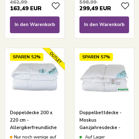
462,99
598,99
Angebot für
163,49
EUR
299,49
EUR
Moschusdaunendecken
In den Warenkorb
In den Warenkorb
SPAREN
52%
SPAREN
57%
Doppeldecke 200 x
Doppelbettdecke -
220 cm -
Moskus
Allergikerfreundliche
Ganzjahresdecke -
2-lagige
200x220 cm - Zen
Nur noch wenige auf
Auf Lager