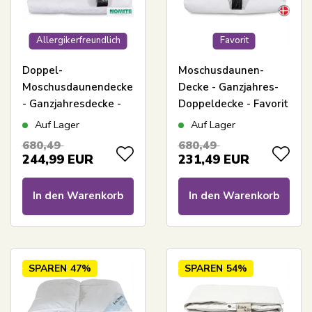
Allergikerfreundlich
Favorit
Doppel-
Moschusdaunen-
Moschusdaunendecke
Decke - Ganzjahres-
- Ganzjahresdecke -
Doppeldecke - Favorit
Europäische
- 200x220 cm -
Auf Lager
Auf Lager
Moschusdaunen -
Bestes
680,49
680,49
200x220 cm - In
Daunendecken-
244,99
EUR
231,49
EUR
Dänemark produziert
Angebot mit
- Royal By Borg -
Moschusdaunen
In den Warenkorb
In den Warenkorb
Warme Doppeldecke
SPAREN
47%
SPAREN
54%