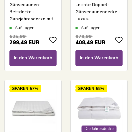
Gänsedaunen-
Leichte Doppel-
Bettdecke -
Gänsedaunendecke -
Ganzjahresdecke mit
Luxus-
100% Daunen -
Ganzjahresdecke -
Auf Lager
Auf Lager
200x220 cm - Borg
200x220 cm -
625,99
979,99
Living
Premium By Borg -
299,49
EUR
408,49
EUR
Gulddynen
In den Warenkorb
In den Warenkorb
SPAREN
57%
SPAREN
68%
Die Jahresdecke