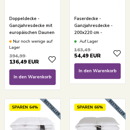
Doppeldecke -
Faserdecke -
Ganzjahresdecke mit
Ganzjahresdecke -
europäischen Daunen
200x220 cm -
- 200x220 cm - Zen
Mikrofaser-Decke -
Nur noch wenige auf
Auf Lager
Sleep
Borg Living
Lager
163,49
allergikerfreundliche
54,49
EUR
394,99
Decke
136,49
EUR
In den Warenkorb
In den Warenkorb
SPAREN
64%
SPAREN
66%