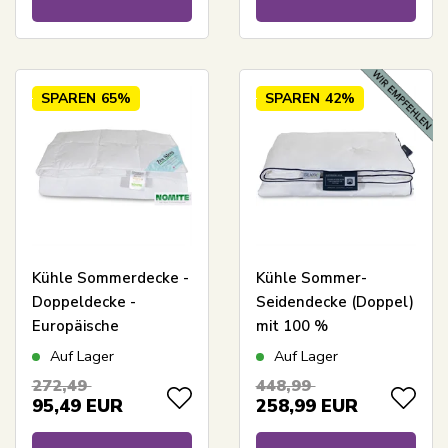
Decken- und
Kissenset - Borg
Living
SPAREN
65%
SPAREN
42%
Kühle Sommerdecke -
Kühle Sommer-
Doppeldecke -
Seidendecke (Doppel)
Europäische
mit 100 %
Entendaunen -
langstapeliger
Auf Lager
Auf Lager
200x220 cm - Zen
Maulbeerseide -
272,49
448,99
Sleep
200x220 cm - Nordic
95,49
EUR
258,99
EUR
Comfort Superior