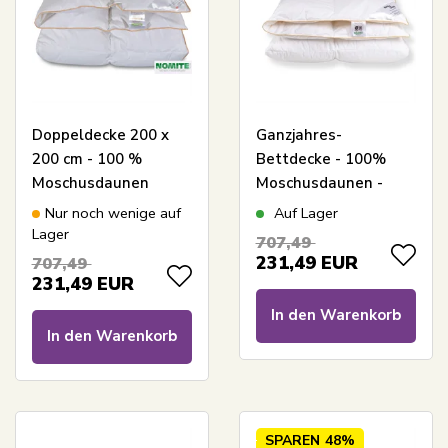
Doppeldecke 200 x
Ganzjahres-
200 cm - 100 %
Bettdecke - 100%
Moschusdaunen
Moschusdaunen -
Ganzjahresdecke -
200x200 cm - Borg
Nur noch wenige auf
Auf Lager
Borg Living
Living Bettdecke mit
Lager
707,49
Moschusdaunen
231,49
EUR
707,49
231,49
EUR
In den Warenkorb
In den Warenkorb
SPAREN
48%