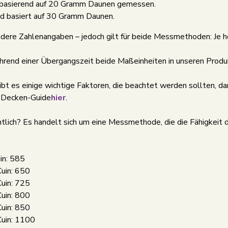
 basierend auf 20 Gramm Daunen gemessen.
nd basiert auf 30 Gramm Daunen.
ndere Zahlenangaben – jedoch gilt für beide Messmethoden: Je höh
end einer Übergangszeit beide Maßeinheiten in unseren Produk
bt es einige wichtige Faktoren, die beachtet werden sollten, da
m Decken-Guide
hier
.
tlich? Es handelt sich um eine Messmethode, die die Fähigkeit d
in: 585
Cuin: 650
Cuin: 725
Cuin: 800
Cuin: 850
Cuin: 1100